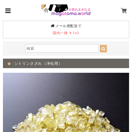
メール便配送で
国内一律 ￥363
シトリンさざれ（浄化用）