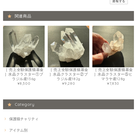
通報する
関連商品
［ 売上全額保護猫基金
［ 売上全額保護猫基金
［ 売上全額保護猫基金
］水晶クラスター①ブ
］水晶クラスター②ブ
］水晶クラスター⑤ヒ
ラジル産136g
ラジル産182g
マラヤ産128g
¥8,300
¥9,280
¥7,830
Category
保護猫チャリティ
アイテム別