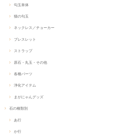
勾玉単体
猫の勾玉
ネックレス／チョーカー
ブレスレット
ストラップ
原石・丸玉・その他
各種パーツ
浄化アイテム
まがにゃんグッズ
石の種類別
あ行
か行