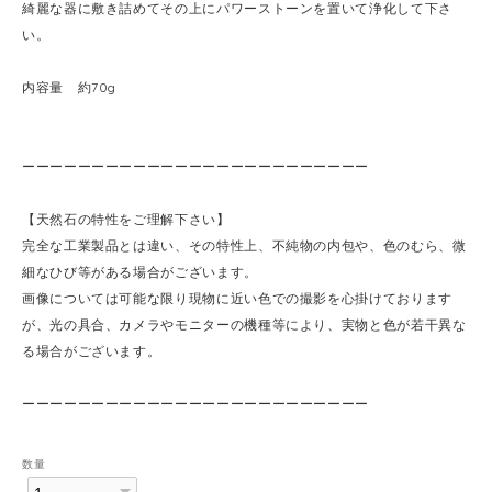
綺麗な器に敷き詰めてその上にパワーストーンを置いて浄化して下さ
い。
内容量 約70g
ーーーーーーーーーーーーーーーーーーーーーーーーー
【天然石の特性をご理解下さい】
完全な工業製品とは違い、その特性上、不純物の内包や、色のむら、微
細なひび等がある場合がございます。
画像については可能な限り現物に近い色での撮影を心掛けております
が、光の具合、カメラやモニターの機種等により、実物と色が若干異な
る場合がございます。
ーーーーーーーーーーーーーーーーーーーーーーーーー
数量