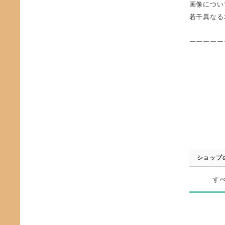
画像につい
若干異なる
ーーーーー
ショップ
す