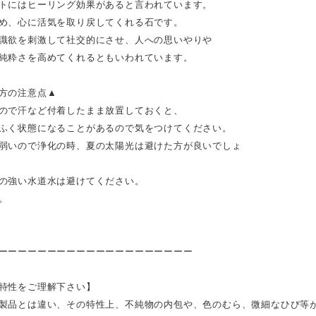
トにはヒーリング効果があると言われています。
め、心に活気を取り戻してくれる石です。
識欲を刺激して社交的にさせ、人への思いやりや
純粋さを高めてくれるともいわれています。
方の注意点▲
ので汗など付着したまま放置しておくと、
ふく状態になることがあるので気をつけてください。
弱いので浄化の時、夏の太陽光は避けた方が良いでしょ
の強い水道水は避けてください。
。
ーーーーーーーーーーーーーーーーーーーー
特性をご理解下さい】
製品とは違い、その特性上、不純物の内包や、色のむら、微細なひび等