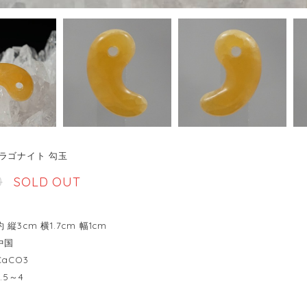
ラゴナイト 勾玉
0
SOLD OUT
縦3cm 横1.7cm 幅1cm
中国
aCO3
5～4