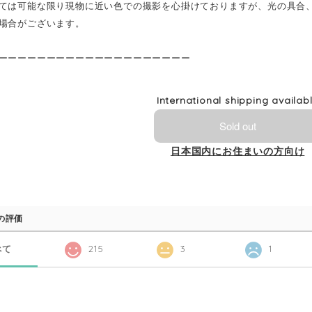
ては可能な限り現物に近い色での撮影を心掛けておりますが、光の具合
場合がございます。
ーーーーーーーーーーーーーーーーーーーー
International shipping availab
Sold out
日本国内にお住まいの方向け
の評価
べて
215
3
1