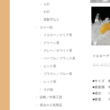
ら行
わ行
英数字など
カラー別
イエロー／クリア系
グリーン系
グレー／ホワイト系
イエローア
パープル／ブラック系
¥4,40
ピンク系
ブラウン／ブルー系
■サイズ 約 
レッド系
■原産国 
その他
■成分 C
診断／作業工賃
■硬度 3.
過去の人気商品