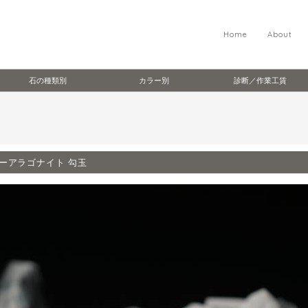
Home
About
石の種類別
カラー別
診断／作業工賃
ーアラゴナイト 勾玉