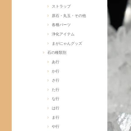
ストラップ
原石・丸玉・その他
各種パーツ
浄化アイテム
まがにゃんグッズ
石の種類別
あ行
か行
さ行
た行
な行
は行
ま行
や行