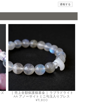
通報する
ーズ
［ 売上全額保護猫基金 ］ラブラドライト
AA アノーサイトミニ勾玉入りブレス
¥11,800