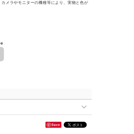
、カメラやモニターの機種等により、実物と色が
le
Save