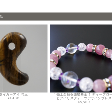
品
タイガーアイ 勾玉
［ 売上全額保護猫基金 ］ディープロ
¥4,400
とアイリスクォーツデザインブレス
¥5,980