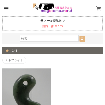
メール便配送で
国内一律 ￥363
な行
ネフライト