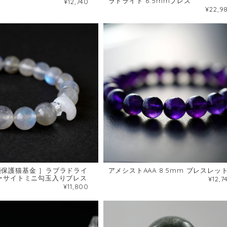
ラドライト 6.5mmブレス
¥12,740
¥22,9
額保護猫基金 ］ラブラドライ
アメシストAAA 8.5mm ブレスレッ
ノーサイトミニ勾玉入りブレス
¥12,7
¥11,800