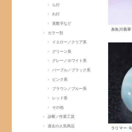
ら行
わ行
英数字など
糸魚川翡翠
カラー別
イエロー／クリア系
グリーン系
グレー／ホワイト系
パープル／ブラック系
ピンク系
ブラウン／ブルー系
レッド系
その他
診断／作業工賃
過去の人気商品
ラリマー 