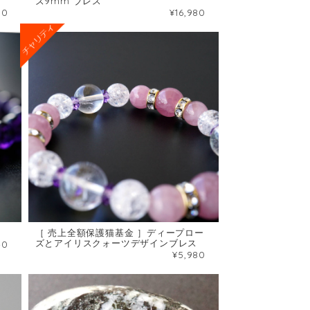
ズ9mm ブレス
80
¥16,980
ト
［ 売上全額保護猫基金 ］ディープロー
ズとアイリスクォーツデザインブレス
40
¥5,980