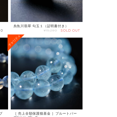
糸魚川翡翠 勾玉１（証明書付き）
00
¥15,280
SOLD OUT
ブ
［ 売上全額保護猫基金 ］ブルートパー