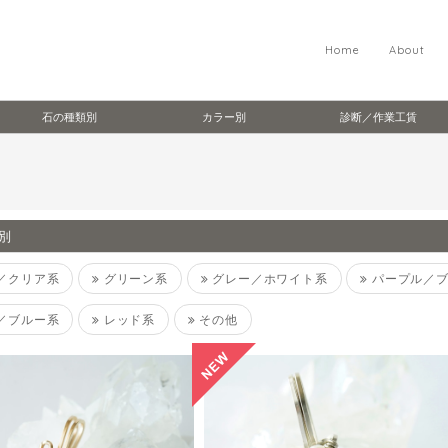
Home
About
石の種類別
カラー別
診断／作業工賃
別
／クリア系
グリーン系
グレー／ホワイト系
パープル／ブ
／ブルー系
レッド系
その他