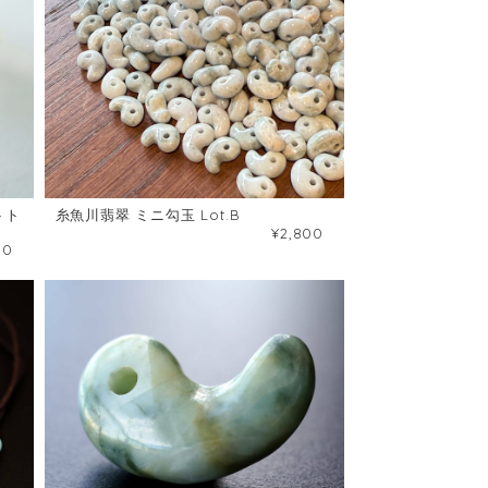
トト
糸魚川翡翠 ミニ勾玉 Lot.B
¥2,800
00