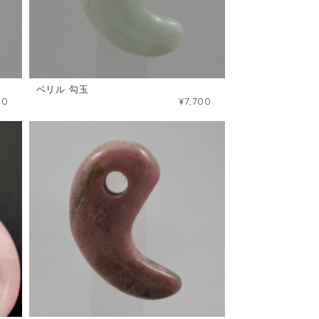
ベリル 勾玉
50
¥7,700