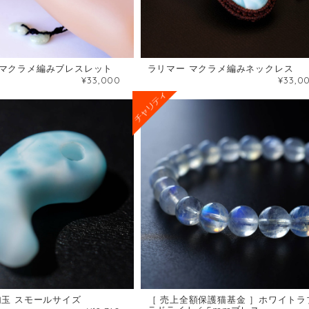
マクラメ編みブレスレット
ラリマー マクラメ編みネックレス
¥33,000
¥33,0
勾玉 スモールサイズ
［ 売上全額保護猫基金 ］ホワイトラ