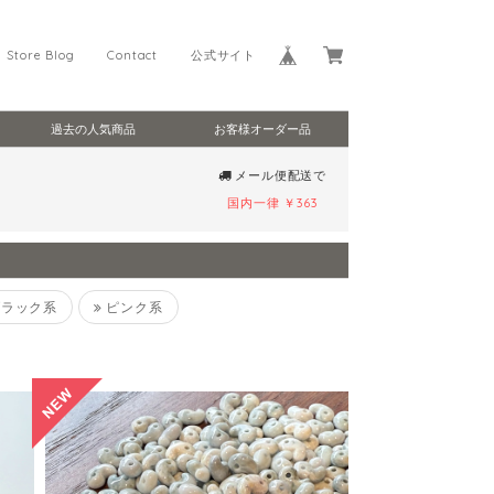
Store Blog
Contact
公式サイト
過去の人気商品
お客様オーダー品
メール便配送で
国内一律 ￥363
ラック系
ピンク系