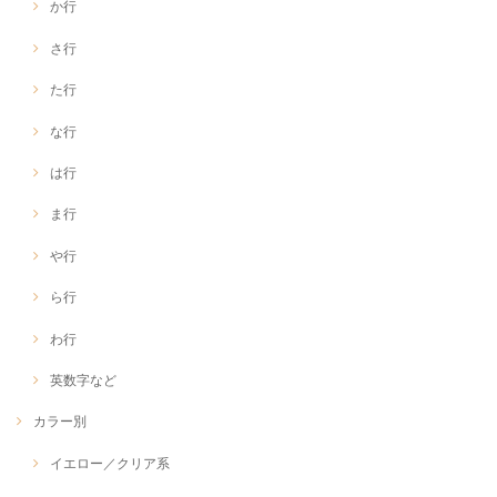
か行
さ行
た行
な行
は行
ま行
や行
ら行
わ行
英数字など
カラー別
イエロー／クリア系