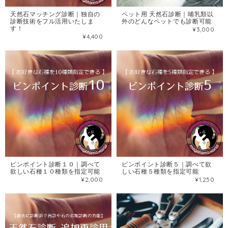
天然石マッチング診断｜独自の
ペット用 天然石診断｜哺乳類以
診断技術をフル活用いたしま
外のどんなペットでも診断可能
す！
¥3,000
¥4,400
ピンポイント診断１０｜調べて
ピンポイント診断５｜調べて欲
欲しい石種１０種類を指定可能
しい石種５種類を指定可能
¥2,000
¥1,250