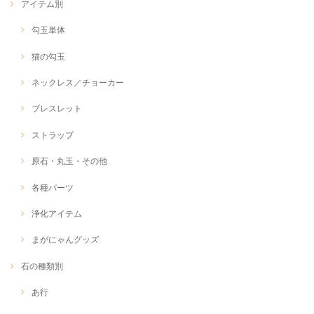
アイテム別
勾玉単体
猫の勾玉
ネックレス／チョーカー
ブレスレット
ストラップ
原石・丸玉・その他
各種パーツ
浄化アイテム
まがにゃんグッズ
石の種類別
あ行