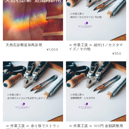
天然石診断追加再診用
≪ 作業工賃 ≫ 組付け／カスタマ
イズ／その他
¥1,000
¥550
≪ 作業工賃 ≫ 余り珠でストラッ
≪ 作業工賃 ≫ 100円 金額調整用