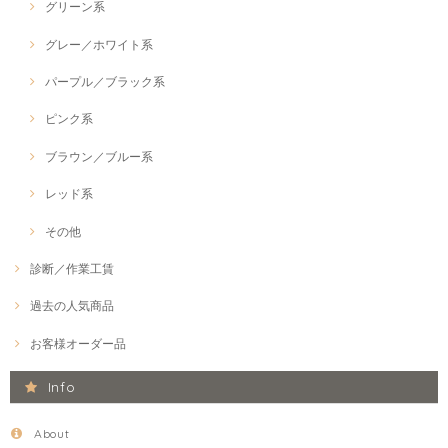
グリーン系
グレー／ホワイト系
パープル／ブラック系
ピンク系
ブラウン／ブルー系
レッド系
その他
診断／作業工賃
過去の人気商品
お客様オーダー品
Info
About