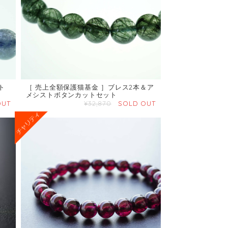
ト
［ 売上全額保護猫基金 ］ブレス2本＆ア
メシストボタンカットセット
OUT
¥32,870
SOLD OUT