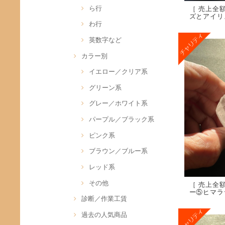
ら行
［ 売上全
ズとアイリ
わ行
英数字など
カラー別
イエロー／クリア系
グリーン系
グレー／ホワイト系
パープル／ブラック系
ピンク系
ブラウン／ブルー系
レッド系
その他
［ 売上全
ー⑤ヒマラヤ
診断／作業工賃
過去の人気商品