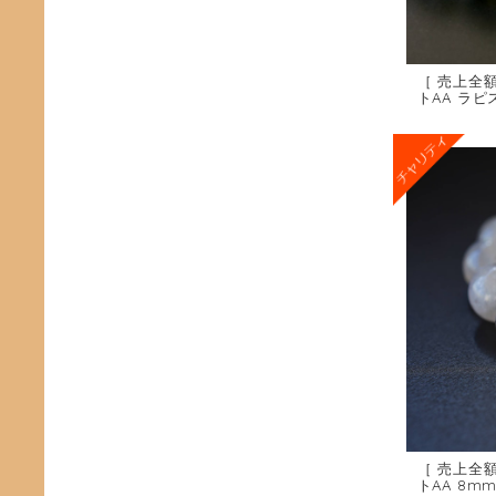
［ 売上全
トAA ラ
［ 売上全
トAA 8m