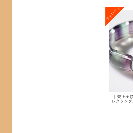
［ 売上全
レクタング