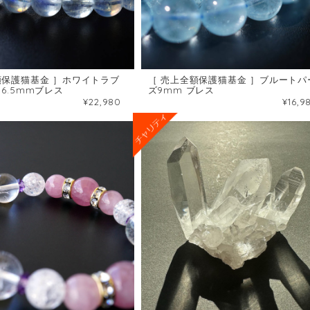
額保護猫基金 ］ホワイトラブ
［ 売上全額保護猫基金 ］ブルートパ
6.5mmブレス
ズ9mm ブレス
¥22,980
¥16,9