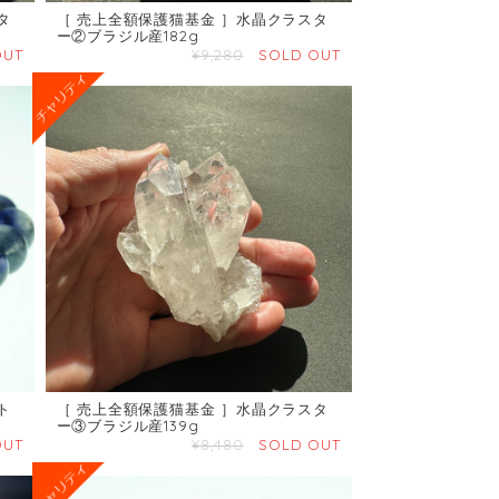
タ
［ 売上全額保護猫基金 ］水晶クラスタ
ー②ブラジル産182g
OUT
¥9,280
SOLD OUT
ト
［ 売上全額保護猫基金 ］水晶クラスタ
ー③ブラジル産139g
OUT
¥8,480
SOLD OUT