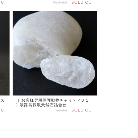
OUT
¥5,980
SOLD OUT
 ス
［ お客様専用保護動物チャリティ０１
］淡路島採取天然石詰合せ
OUT
¥500
SOLD OUT