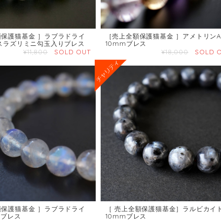
額保護猫基金 ］ラブラドライ
［売上全額保護猫基金 ］アメトリンA
ピスラズリミニ勾玉入りブレス
10mmブレス
¥11,800
SOLD OUT
¥18,000
SOLD 
額保護猫基金 ］ラブラドライ
［ 売上全額保護猫基金］ラルビカイ
mブレス
10mmブレス