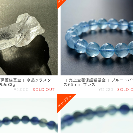
額保護猫基金 ］水晶クラスタ
［ 売上全額保護猫基金 ］ブルートパ
ル産82g
ズ9.5mm ブレス
¥5,000
SOLD OUT
¥13,220
SOLD 