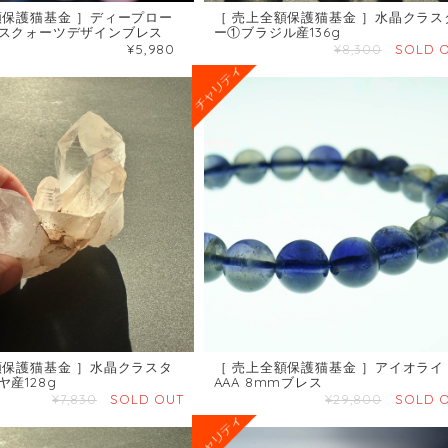
額保護猫基金 ］ディープロー
［ 売上全額保護猫基金 ］水晶クラス
スクォーツデザインブレス
ー①ブラジル産136g
¥5,980
¥8,300
SOLD 
額保護猫基金 ］水晶クラスタ
［ 売上全額保護猫基金 ］アイオライ
産128g
AAA 8mmブレス
¥7,830
SOLD OUT
¥29,800
SOLD 