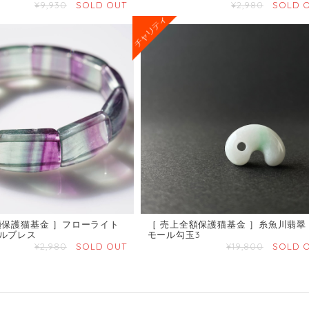
¥9,930
SOLD OUT
¥2,980
SOLD 
額保護猫基金 ］フローライト
［ 売上全額保護猫基金 ］糸魚川翡翠
ルブレス
モール勾玉3
¥2,980
SOLD OUT
¥19,800
SOLD 