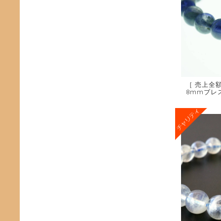
［ 売上全
8mmブレ