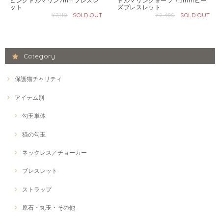
ピンクトルマリン7mmブレスレ
トルマリンクォーツ 7.5mmビー
ット
ズブレスレット
¥7,110
SOLD OUT
¥2,480
SOLD OUT
Category
保護猫チャリティ
アイテム別
勾玉単体
猫の勾玉
ネックレス／チョーカー
ブレスレット
ストラップ
原石・丸玉・その他