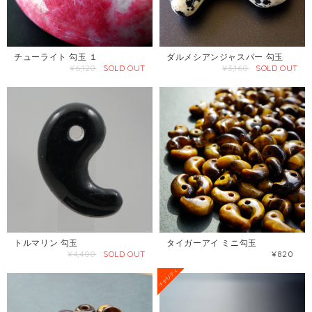
チューライト 勾玉 １
ダルメシアンジャスパー 勾玉
¥6,120
SOLD OUT
¥3,160
SOLD OUT
トルマリン 勾玉
タイガーアイ ミニ勾玉
¥4,400
SOLD OUT
¥820