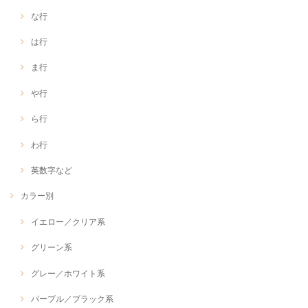
な行
は行
ま行
や行
ら行
わ行
英数字など
カラー別
イエロー／クリア系
グリーン系
グレー／ホワイト系
パープル／ブラック系