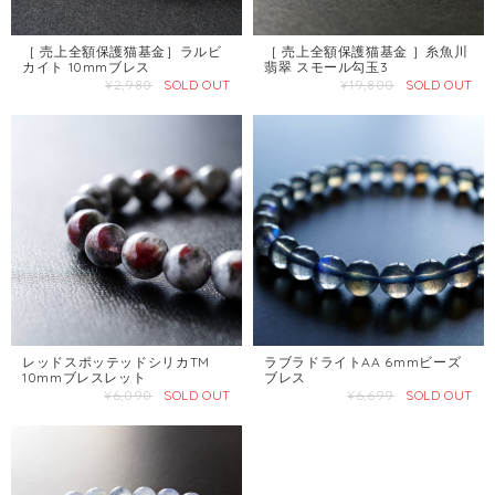
［ 売上全額保護猫基金］ラルビ
［ 売上全額保護猫基金 ］糸魚川
カイト 10mmブレス
翡翠 スモール勾玉3
¥2,980
SOLD OUT
¥19,800
SOLD OUT
レッドスポッテッドシリカTM
ラブラドライトAA 6mmビーズ
10mmブレスレット
ブレス
¥6,090
SOLD OUT
¥6,699
SOLD OUT