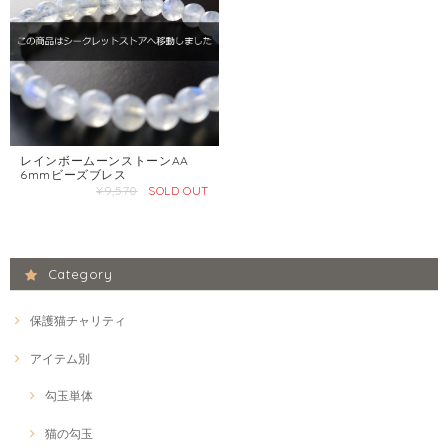
レインボームーンストーンAA
6mmビーズブレス
¥9,570
SOLD OUT
Category
保護猫チャリティ
アイテム別
勾玉単体
猫の勾玉