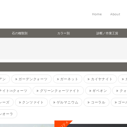
Home
About
石の種類別
カラー別
診断／作業工賃
アン
ガーデンクォーツ
ガーネット
カイヤナイト
ナイトinクォーツ
グリーンクォーツァイト
ギベオン
クォ
レーズ
クンツァイト
ゲルマニウム
コーラル
ゴー
ンオーラ