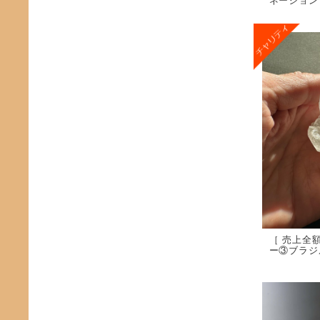
［ 売上全
ー③ブラジル