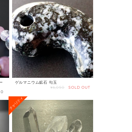
ー
ゲルマニウム鉱石 勾玉
ス
¥6,050
SOLD OUT
80