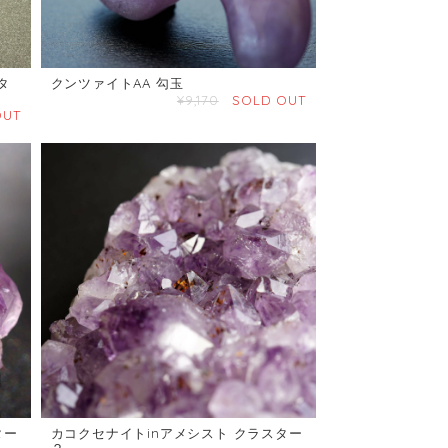
タ
クンツァイトAA 勾玉
¥9,170
SOLD OUT
OUT
ター
カコクセナイトinアメシスト クラスター
２