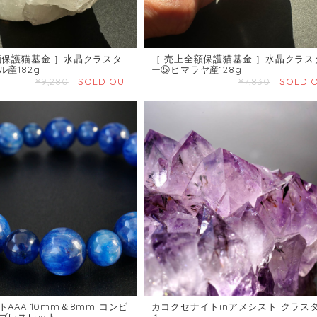
額保護猫基金 ］水晶クラスタ
［ 売上全額保護猫基金 ］水晶クラス
産182g
ー⑤ヒマラヤ産128g
¥9,280
SOLD OUT
¥7,830
SOLD 
AAA 10mm＆8mm コンビ
カコクセナイトinアメシスト クラス
ブレスレット
１