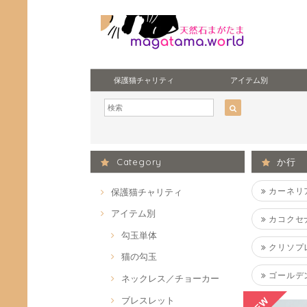
保護猫チャリティ
アイテム別
Category
か行
カーネリ
保護猫チャリティ
アイテム別
カコクセ
勾玉単体
クリソプ
猫の勾玉
ゴールデ
ネックレス／チョーカー
ブレスレット