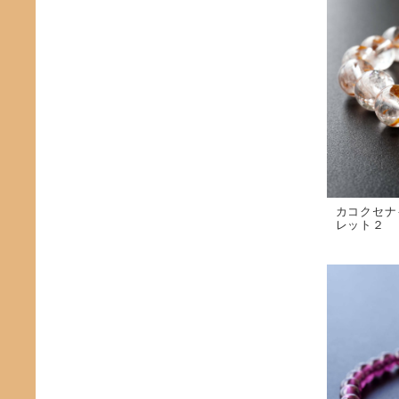
カコクセナ
レット２