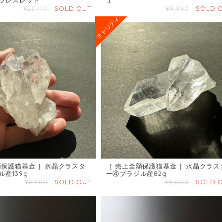
¥23,410
SOLD OUT
¥9,990
SOLD 
額保護猫基金 ］水晶クラスタ
［ 売上全額保護猫基金 ］水晶クラス
産139g
ー④ブラジル産82g
¥8,480
SOLD OUT
¥5,000
SOLD 