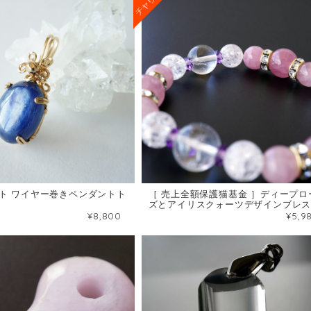
ト ワイヤー巻きペンダントト
［ 売上全額保護猫基金 ］ディープロ
ズとアイリスクォーツデザインブレ
¥8,800
¥5,9