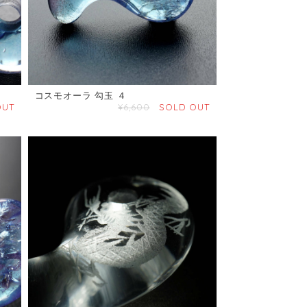
コスモオーラ 勾玉 ４
OUT
¥6,600
SOLD OUT