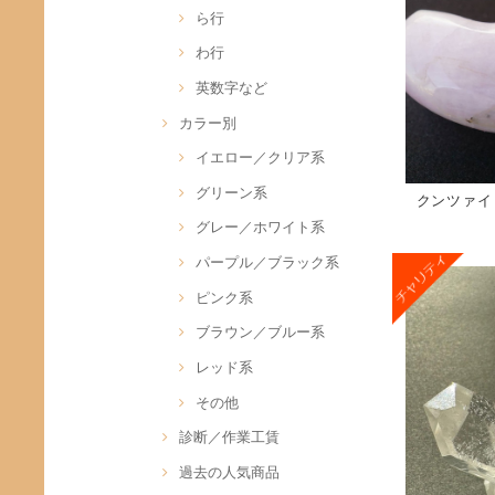
ら行
わ行
英数字など
カラー別
イエロー／クリア系
グリーン系
クンツァイ
グレー／ホワイト系
パープル／ブラック系
ピンク系
ブラウン／ブルー系
レッド系
その他
診断／作業工賃
過去の人気商品