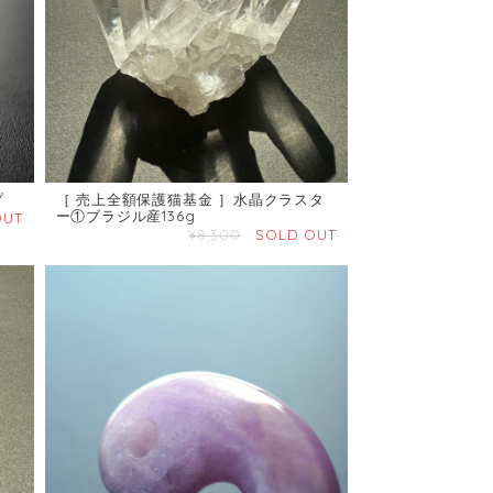
プ
［ 売上全額保護猫基金 ］水晶クラスタ
ー①ブラジル産136g
OUT
¥8,300
SOLD OUT