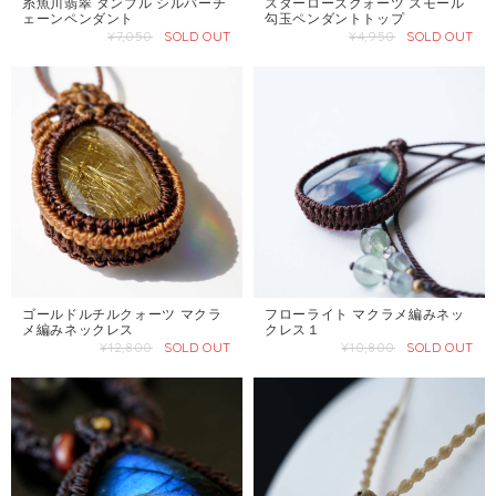
糸魚川翡翠 タンブル シルバーチ
スターローズクォーツ スモール
ェーンペンダント
勾玉ペンダントトップ
¥7,050
SOLD OUT
¥4,950
SOLD OUT
ゴールドルチルクォーツ マクラ
フローライト マクラメ編みネッ
メ編みネックレス
クレス１
¥12,800
SOLD OUT
¥10,800
SOLD OUT