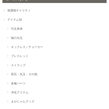
保護猫チャリティ
アイテム別
勾玉単体
猫の勾玉
ネックレス／チョーカー
ブレスレット
ストラップ
原石・丸玉・その他
各種パーツ
浄化アイテム
まがにゃんグッズ