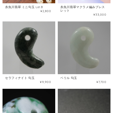
糸魚川翡翠 ミニ勾玉 Lot.B
糸魚川翡翠マクラメ編みブレス
レット
¥2,800
¥33,000
セラフィナイト 勾玉
ベリル 勾玉
¥9,900
¥7,700