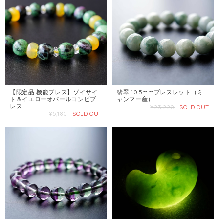
【限定品 機能ブレス】ゾイサイ
翡翠 10.5mmブレスレット（ミ
ト＆イエローオパールコンビブ
ャンマー産）
レス
¥23,220
SOLD OUT
¥5,180
SOLD OUT