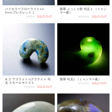
バイカラーフローライトAA
翡翠 ぷっくり型 勾玉１ （ミャン
8mmブレスレット 2
マー産）
¥7,110
SOLD OUT
¥8,800
SOLD OUT
Ｋ２ アズライトinグラナイト 勾
翡翠 勾玉2 （ミャンマー産）
玉 スモールサイズ１
¥9,990
SOLD OUT
¥4,080
SOLD OUT