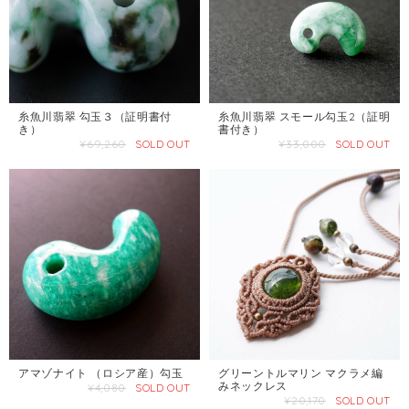
糸魚川翡翠 勾玉３（証明書付
糸魚川翡翠 スモール勾玉2（証明
き）
書付き）
¥69,260
SOLD OUT
¥33,000
SOLD OUT
アマゾナイト （ロシア産）勾玉
グリーントルマリン マクラメ編
みネックレス
¥4,080
SOLD OUT
¥20,170
SOLD OUT