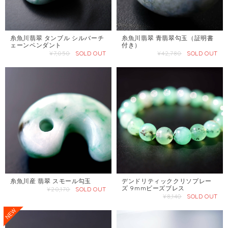
糸魚川翡翠 タンブル シルバーチ
糸魚川翡翠 青翡翠勾玉（証明書
ェーンペンダント
付き）
¥7,050
SOLD OUT
¥42,780
SOLD OUT
糸魚川産 翡翠 スモール勾玉
デンドリティッククリソプレー
ズ 9mmビーズブレス
¥20,170
SOLD OUT
¥8,140
SOLD OUT