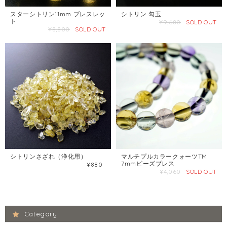
スターシトリン11mm ブレスレッ
シトリン 勾玉
ト
¥9,680
SOLD OUT
¥8,800
SOLD OUT
シトリンさざれ（浄化用）
マルチプルカラークォーツTM
7mmビーズブレス
¥880
¥4,060
SOLD OUT
Category