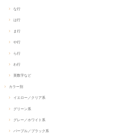
な行
は行
ま行
や行
ら行
わ行
英数字など
カラー別
イエロー／クリア系
グリーン系
グレー／ホワイト系
パープル／ブラック系