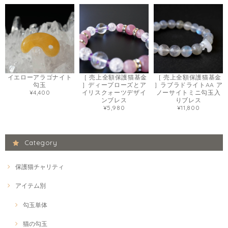
イエローアラゴナイト
［ 売上全額保護猫基金
［ 売上全額保護猫基金
勾玉
］ディープローズとア
］ラブラドライトAA ア
¥4,400
イリスクォーツデザイ
ノーサイトミニ勾玉入
ンブレス
りブレス
¥5,980
¥11,800
Category
保護猫チャリティ
アイテム別
勾玉単体
猫の勾玉