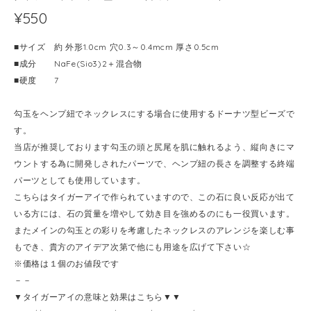
¥550
■サイズ 約 外形1.0cm 穴0.3～0.4mcm 厚さ0.5cm
■成分 NaFe(Sio3)2＋混合物
■硬度 7
勾玉をヘンプ紐でネックレスにする場合に使用するドーナツ型ビーズで
す。
当店が推奨しております勾玉の頭と尻尾を肌に触れるよう、縦向きにマ
ウントする為に開発しされたパーツで、ヘンプ紐の長さを調整する終端
パーツとしても使用しています。
こちらはタイガーアイで作られていますので、この石に良い反応が出て
いる方には、石の質量を増やして効き目を強めるのにも一役買います。
またメインの勾玉との彩りを考慮したネックレスのアレンジを楽しむ事
もでき、貴方のアイデア次第で他にも用途を広げて下さい☆
※価格は１個のお値段です
－－
▼タイガーアイの意味と効果はこちら▼▼