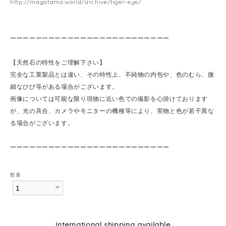
http://magatama.world/archive/tiger-eye/
ーーーーーーーーーーーーーーーーーーーーーーーーー
【天然石の特性をご理解下さい】
完全な工業製品とは違い、その特性上、不純物の内包や、色のむら、微
細なひび等がある場合がございます。
画像については可能な限り現物に近い色での撮影を心掛けております
が、光の具合、カメラやモニターの機種等により、実物と色が若干異な
る場合がございます。
ーーーーーーーーーーーーーーーーーーーーーーーーー
数量
International shipping available