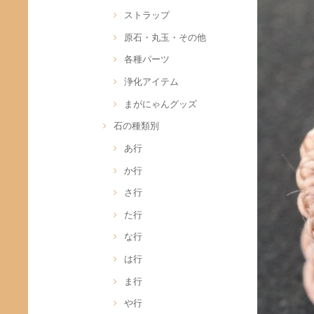
ストラップ
原石・丸玉・その他
各種パーツ
浄化アイテム
まがにゃんグッズ
石の種類別
あ行
か行
さ行
た行
な行
は行
ま行
や行