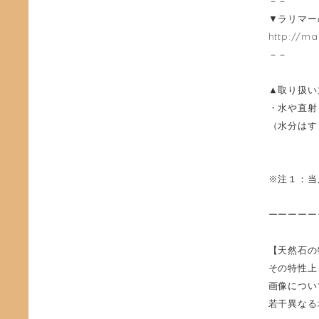
－－
▼ラリマー
http://ma
－－
▲取り扱い
・水や直射
（水分はす
※注１：当
ーーーーー
【天然石の
その特性上
画像につい
若干異なる