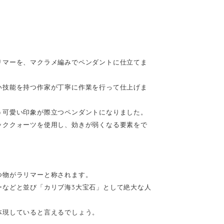
リマーを、マクラメ編みでペンダントに仕立てま
い技能を持つ作家が丁寧に作業を行って仕上げま
う可愛い印象が際立つペンダントになりました。
ッククォーツを使用し、効きが弱くなる要素をで
つ物がラリマーと称されます。
ーなどと並び「カリブ海3大宝石」として絶大な人
体現していると言えるでしょう。