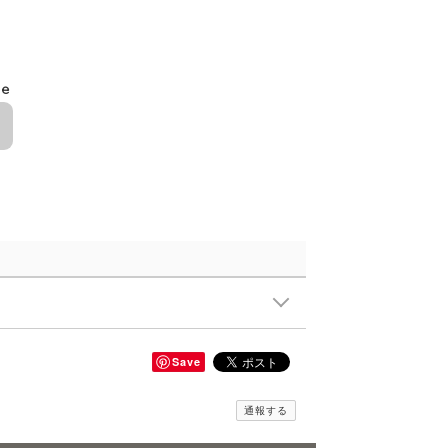
le
Save
通報する