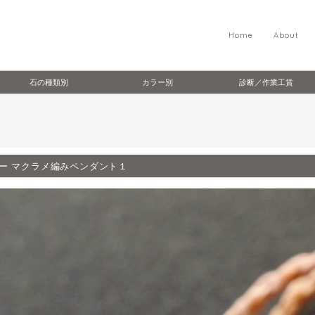
Home
About
石の種類別
カラー別
診断／作業工賃
ー マクラメ編みペンダント１