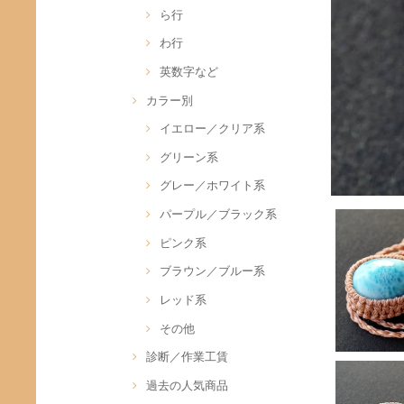
ら行
わ行
英数字など
カラー別
イエロー／クリア系
グリーン系
グレー／ホワイト系
パープル／ブラック系
ピンク系
ブラウン／ブルー系
レッド系
その他
診断／作業工賃
過去の人気商品