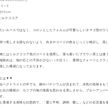
5～5
70cm
ミルクココア
たいルースではなく、コロンとしたフォルムが可愛らしいタマゴ型のラ
持つ美しさを損なわないよう、向きやコードの色をじっくり検討し、高
体にはミルクココア色のコードを使用し、落ち着いたブラウン系とは違
端留めは、他の石との干渉が少ない（※注１）、透明なクォーツとクラ
除した構成になっております。
とは▼▼
るペクトライトの中でも、銅やバナジウムが含まれて、水色の色味をも
と白の模様が、カリブの海の海面を思わせる美しさから、ブルーアンバ
す。
と透過する表情も幻想的で、「愛と平和、調和、癒し」などの石言葉を