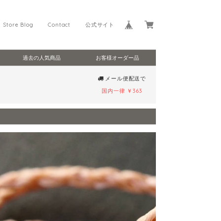
Store Blog
Contact
公式サイト
過去の人気商品
お客様オーダー品
メール便配送で
国内一律 ￥363