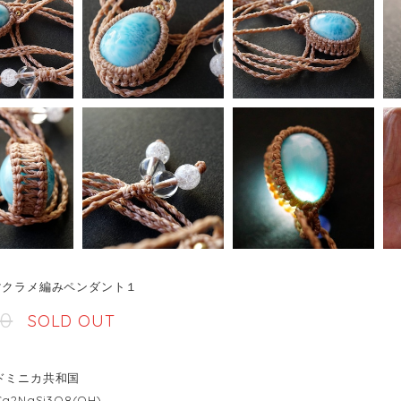
マクラメ編みペンダント１
60
SOLD OUT
ドミニカ共和国
2NaSi3O8(OH)