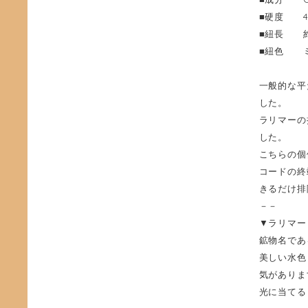
■硬度 4.
■紐長 約
■紐色 
一般的な平
した。
ラリマーの
した。
こちらの個
コードの終
きるだけ排
－－
▼ラリマー
鉱物名であ
美しい水色
気がありま
光に当てる