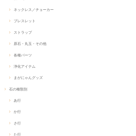
ネックレス／チョーカー
ブレスレット
ストラップ
原石・丸玉・その他
各種パーツ
浄化アイテム
まがにゃんグッズ
石の種類別
あ行
か行
さ行
た行