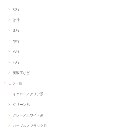
な行
は行
ま行
や行
ら行
わ行
英数字など
カラー別
イエロー／クリア系
グリーン系
グレー／ホワイト系
パープル／ブラック系