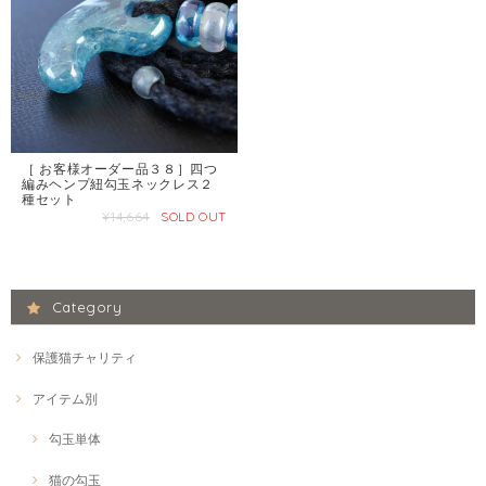
［ お客様オーダー品３８］四つ
編みヘンプ紐勾玉ネックレス２
種セット
¥14,664
SOLD OUT
Category
保護猫チャリティ
アイテム別
勾玉単体
猫の勾玉