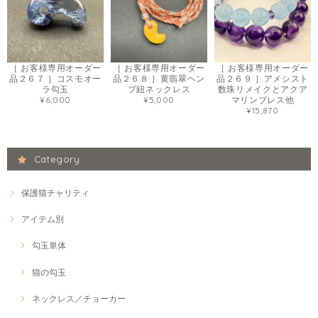
［ お客様専用オーダー
［ お客様専用オーダー
［ お客様専用オーダー
品２６７ ］コスモオー
品２６８ ］黄翡翠ヘン
品２６９ ］アメシスト
ラ勾玉
プ紐ネックレス
数珠リメイクとアクア
¥6,000
¥5,000
マリンブレス他
¥15,870
Category
保護猫チャリティ
アイテム別
勾玉単体
猫の勾玉
ネックレス／チョーカー