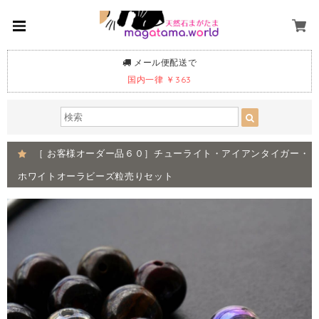
メール便配送で
国内一律 ￥363
［ お客様オーダー品６０］チューライト・アイアンタイガー・
ホワイトオーラビーズ粒売りセット