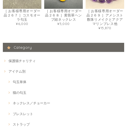
［ お客様専用オーダー
［ お客様専用オーダー
［ お客様専用オーダー
品２６７ ］コスモオー
品２６８ ］黄翡翠ヘン
品２６９ ］アメシスト
ラ勾玉
プ紐ネックレス
数珠リメイクとアクア
¥6,000
¥5,000
マリンブレス他
¥15,870
Category
保護猫チャリティ
アイテム別
勾玉単体
猫の勾玉
ネックレス／チョーカー
ブレスレット
ストラップ