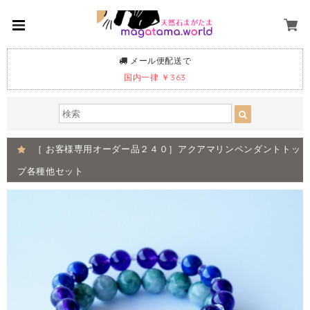
メール便配送で
国内一律 ￥363
［ お客様専用オーダー品２４０］アクアマリンペンダントトッ
プ各種他セット