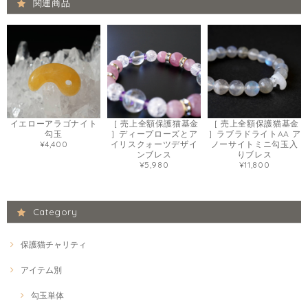
関連商品
イエローアラゴナイト
［ 売上全額保護猫基金
［ 売上全額保護猫基金
勾玉
］ディープローズとア
］ラブラドライトAA ア
¥4,400
イリスクォーツデザイ
ノーサイトミニ勾玉入
ンブレス
りブレス
¥5,980
¥11,800
Category
保護猫チャリティ
アイテム別
勾玉単体