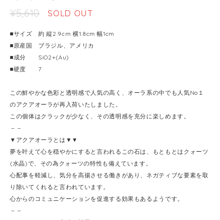
¥5,610
SOLD OUT
■サイズ 約 縦2.9cm 横1.8cm 幅1cm
■原産国 ブラジル、アメリカ
■成分 SiO2+(Au)
■硬度 7
この鮮やかな色彩と透明感で人気の高く、オーラ系の中でも人気No１
のアクアオーラが再入荷いたしました。
この個体はクラックが少なく、その透明感を充分に楽しめます。
－－
▼アクアオーラとは▼▼
夢を叶えて心を穏やかにすると言われるこの石は、もともとはクォーツ
(水晶)で、その為クォーツの特性も備えています。
心配事を軽減し、気分を高揚させる働きがあり、ネガティブな要素を取
り除いてくれると言われています。
心からのコミュニケーションを促進する効果もあるようです。
－－