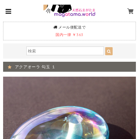
メール便配送で
国内一律 ￥363
アクアオーラ 勾玉 １