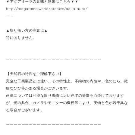
▼アクアオーラの意味と効果はこちら▼▼
http://magatama.world/archive/aqua-aura/
－－
▲取り扱い方の注意点▲
特にありません。
ーーーーーーーーーーーーーーーーーーーーーーーーー
【天然石の特性をご理解下さい】
完全な工業製品とは違い、その特性上、不純物の内包や、色のむら、微
細なひび等がある場合がございます。
画像については可能な限り現物に近い色での撮影を心掛けております
が、光の具合、カメラやモニターの機種等により、実物と色が若干異な
る場合がございます。
ーーーーーーーーーーーーーーーーーーーーーーーーー