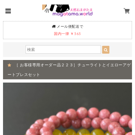
メール便配送で
国内一律 ￥363
［ お客様専用オーダー品２２３］チューライトとイエローアゲ
ートブレスセット