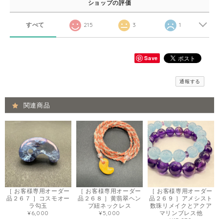
ショップの評価
すべて
215
3
1
Save
通報する
関連商品
［ お客様専用オーダー
［ お客様専用オーダー
［ お客様専用オーダー
品２６７ ］コスモオー
品２６８ ］黄翡翠ヘン
品２６９ ］アメシスト
ラ勾玉
プ紐ネックレス
数珠リメイクとアクア
¥6,000
¥5,000
マリンブレス他