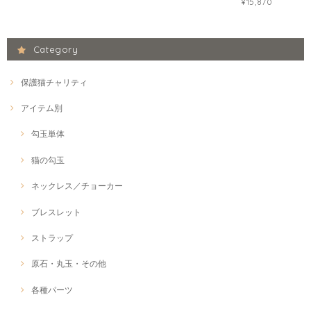
¥15,870
Category
保護猫チャリティ
アイテム別
勾玉単体
猫の勾玉
ネックレス／チョーカー
ブレスレット
ストラップ
原石・丸玉・その他
各種パーツ