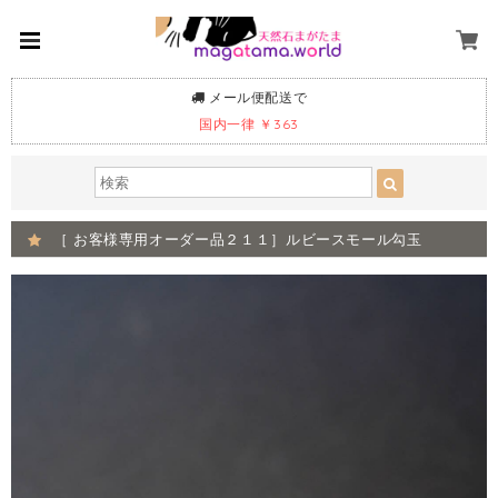
メール便配送で
国内一律 ￥363
［ お客様専用オーダー品２１１］ルビースモール勾玉