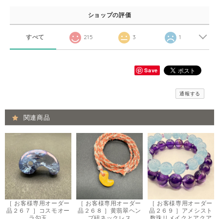
ショップの評価
すべて
215
3
1
Save
通報する
関連商品
［ お客様専用オーダー
［ お客様専用オーダー
［ お客様専用オーダー
品２６７ ］コスモオー
品２６８ ］黄翡翠ヘン
品２６９ ］アメシスト
ラ勾玉
プ紐ネックレス
数珠リメイクとアクア