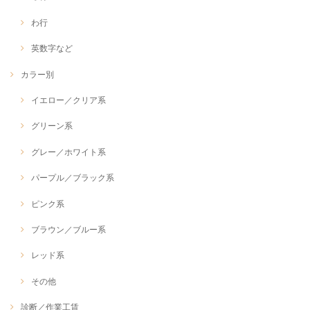
わ行
英数字など
カラー別
イエロー／クリア系
グリーン系
グレー／ホワイト系
パープル／ブラック系
ピンク系
ブラウン／ブルー系
レッド系
その他
診断／作業工賃