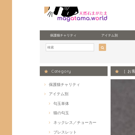
保護猫チャリティ
アイテム別
Category
［ お
保護猫チャリティ
アイテム別
勾玉単体
猫の勾玉
ネックレス／チョーカー
ブレスレット