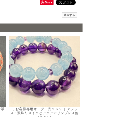
Save
通報する
翡翠
［ お客様専用オーダー品２６９ ］アメシ
スト数珠リメイクとアクアマリンブレス他
¥15,870