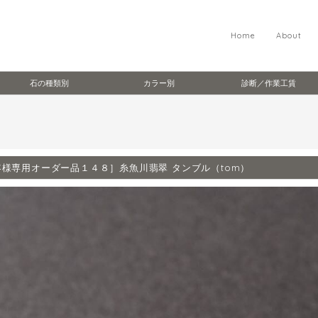
Home
About
石の種類別
カラー別
診断／作業工賃
客様専用オーダー品１４８］糸魚川翡翠 タンブル（tom）