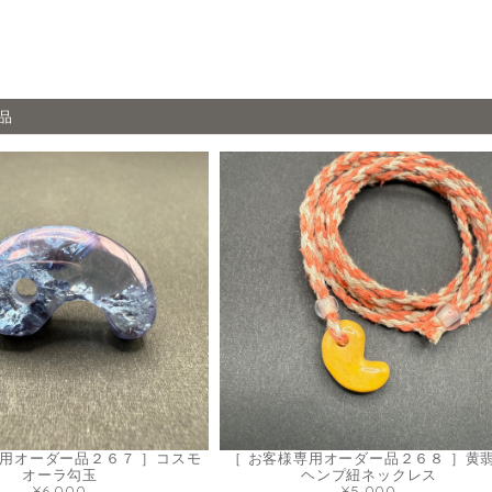
品
専用オーダー品２６７ ］コスモ
［ お客様専用オーダー品２６８ ］黄
オーラ勾玉
ヘンプ紐ネックレス
¥6,000
¥5,000