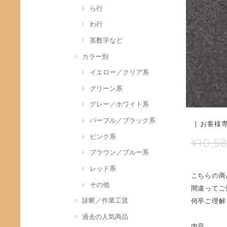
ら行
わ行
英数字など
カラー別
イエロー／クリア系
グリーン系
グレー／ホワイト系
パープル／ブラック系
［ お客様
ピンク系
¥10,5
ブラウン／ブルー系
レッド系
こちらの商
その他
間違ってご
診断／作業工賃
何卒ご理解
過去の人気商品
内容