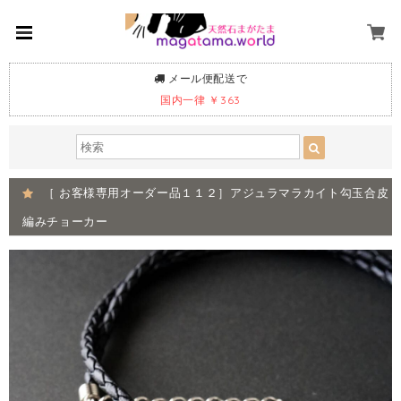
メール便配送で
国内一律 ￥363
［ お客様専用オーダー品１１２］アジュラマラカイト勾玉合皮
編みチョーカー