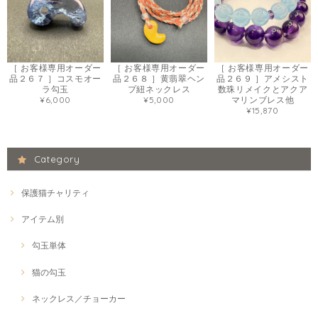
［ お客様専用オーダー
［ お客様専用オーダー
［ お客様専用オーダー
品２６７ ］コスモオー
品２６８ ］黄翡翠ヘン
品２６９ ］アメシスト
ラ勾玉
プ紐ネックレス
数珠リメイクとアクア
¥6,000
¥5,000
マリンブレス他
¥15,870
Category
保護猫チャリティ
アイテム別
勾玉単体
猫の勾玉
ネックレス／チョーカー