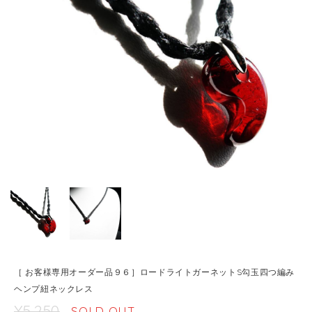
［ お客様専用オーダー品９６］ロードライトガーネットS勾玉四つ編み
ヘンプ紐ネックレス
¥5,250
SOLD OUT