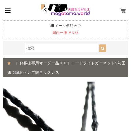
メール便配送で
国内一律 ￥363
［ お客様専用オーダー品９６］ロードライトガーネットS勾玉
四つ編みヘンプ紐ネックレス