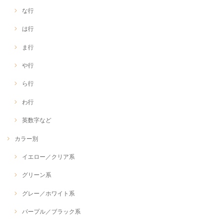
な行
は行
ま行
や行
ら行
わ行
英数字など
カラー別
イエロー／クリア系
グリーン系
グレー／ホワイト系
パープル／ブラック系