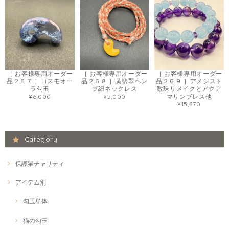
［ お客様専用オーダー
［ お客様専用オーダー
［ お客様専用オーダー
品２６７ ］コスモオー
品２６８ ］黄翡翠ヘン
品２６９ ］アメシスト
ラ勾玉
プ紐ネックレス
数珠リメイクとアクア
¥6,000
¥5,000
マリンブレス他
¥15,870
Category
保護猫チャリティ
アイテム別
勾玉単体
猫の勾玉