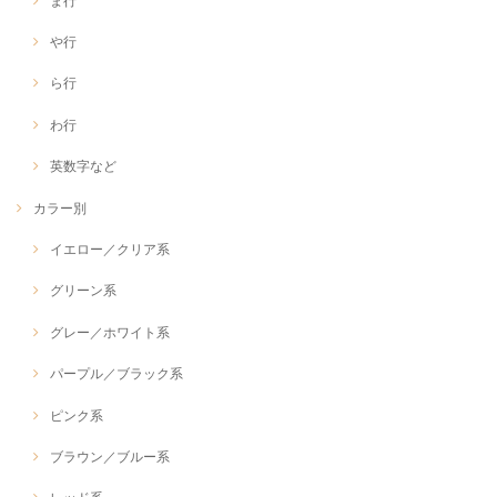
ま行
や行
ら行
わ行
英数字など
カラー別
イエロー／クリア系
グリーン系
グレー／ホワイト系
パープル／ブラック系
ピンク系
ブラウン／ブルー系