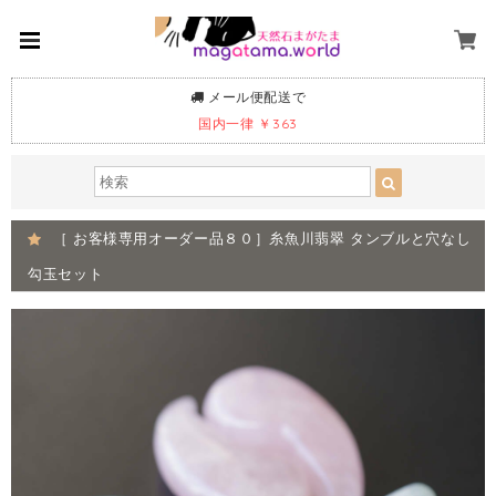
メール便配送で
国内一律 ￥363
［ お客様専用オーダー品８０］糸魚川翡翠 タンブルと穴なし
勾玉セット