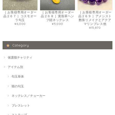
［ お客様専用オーダー
［ お客様専用オーダー
［ お客様専用オーダー
品２６７ ］コスモオー
品２６８ ］黄翡翠ヘン
品２６９ ］アメシスト
ラ勾玉
プ紐ネックレス
数珠リメイクとアクア
¥6,000
¥5,000
マリンブレス他
¥15,870
Category
保護猫チャリティ
アイテム別
勾玉単体
猫の勾玉
ネックレス／チョーカー
ブレスレット
ストラップ