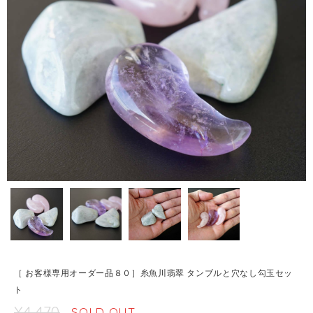
［ お客様専用オーダー品８０］糸魚川翡翠 タンブルと穴なし勾玉セッ
ト
¥4,470
SOLD OUT