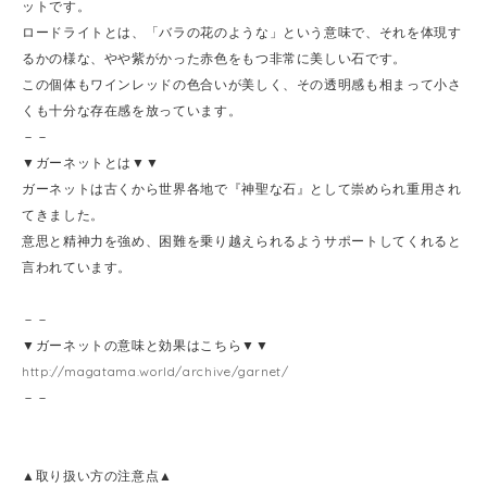
ットです。
ロードライトとは、「バラの花のような」という意味で、それを体現す
るかの様な、やや紫がかった赤色をもつ非常に美しい石です。
この個体もワインレッドの色合いが美しく、その透明感も相まって小さ
くも十分な存在感を放っています。
－－
▼ガーネットとは▼▼
ガーネットは古くから世界各地で『神聖な石』として崇められ重用され
てきました。
意思と精神力を強め、困難を乗り越えられるようサポートしてくれると
言われています。
－－
▼ガーネットの意味と効果はこちら▼▼
http://magatama.world/archive/garnet/
－－
▲取り扱い方の注意点▲