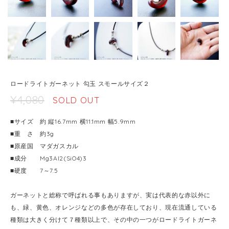
ロードライトガーネット 勾玉 スモールサイズ２
¥4,080
SOLD OUT
■サイズ 約 縦16.7mm 横11.1mm 幅5.9mm
■重 さ 約3g
■原産国 マダガスカル
■成分 Mg3Al2(SiO4)3
■硬度 7～7.5
ガーネットと総称で呼ばれる事もありますが、実は代表的な赤以外に
も、緑、黄色、オレンジなどの多色が存在しており、現在流通している
種類は大きく分けて７種類以上で、その中の一つがロードライトガーネ