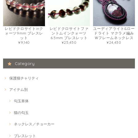
レピドクロサイトinク
レピドクロサイトファ
ユーディアライト&ロー
ォーツ9mm ブレスレ
ントムインクォーツ
ドライト マクラメ編み
ット
6.5mm ブレスレット
Ｗフレームネックレス
¥9,140
¥25,450
¥24,430
Category
保護猫チャリティ
アイテム別
勾玉単体
猫の勾玉
ネックレス／チョーカー
ブレスレット