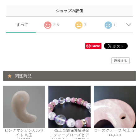
ショップの評価
すべて
215
3
1
Save
通報する
関連商品
ピンクマンガンカルサ
［ 売上全額保護猫基金
ローズクォーツ 勾玉 ３
イト 勾玉
］ディープローズとア
¥4,400