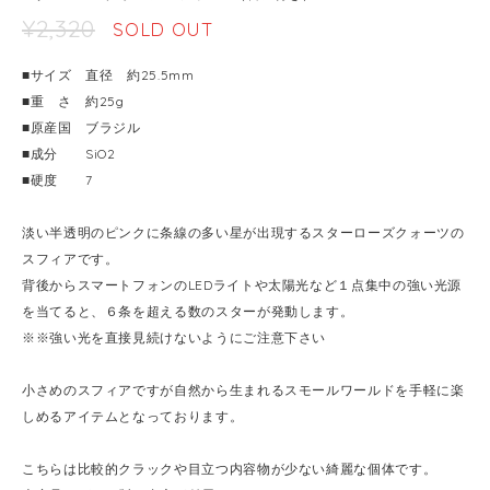
¥2,320
SOLD OUT
■サイズ 直径 約25.5mm
■重 さ 約25g
■原産国 ブラジル
■成分 SiO2
■硬度 7
淡い半透明のピンクに条線の多い星が出現するスターローズクォーツの
スフィアです。
背後からスマートフォンのLEDライトや太陽光など１点集中の強い光源
を当てると、６条を超える数のスターが発動します。
※※強い光を直接見続けないようにご注意下さい
小さめのスフィアですが自然から生まれるスモールワールドを手軽に楽
しめるアイテムとなっております。
こちらは比較的クラックや目立つ内容物が少ない綺麗な個体です。