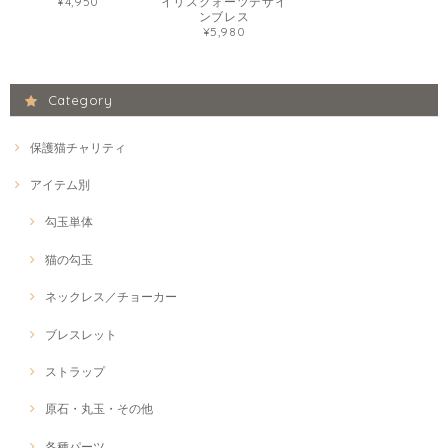
¥4,950
イリスクォーツデザイ
ンブレス
¥5,980
Category
保護猫チャリティ
アイテム別
勾玉単体
猫の勾玉
ネックレス／チョーカー
ブレスレット
ストラップ
原石・丸玉・その他
各種パーツ