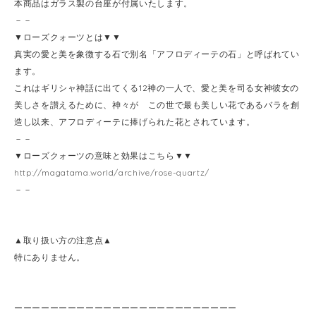
本商品はガラス製の台座が付属いたします。
－－
▼ローズクォーツとは▼▼
真実の愛と美を象徴する石で別名「アフロディーテの石」と呼ばれてい
ます。
これはギリシャ神話に出てくる12神の一人で、愛と美を司る女神彼女の
美しさを讃えるために、神々が この世で最も美しい花であるバラを創
造し以来、アフロディーテに捧げられた花とされています。
－－
▼ローズクォーツの意味と効果はこちら▼▼
http://magatama.world/archive/rose-quartz/
－－
▲取り扱い方の注意点▲
特にありません。
ーーーーーーーーーーーーーーーーーーーーーーーーー