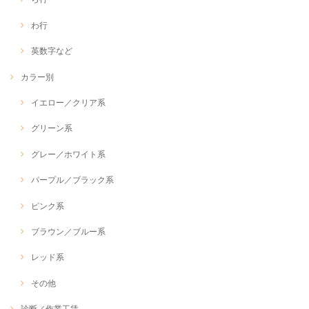
わ行
英数字など
カラー別
イエロー／クリア系
グリーン系
グレー／ホワイト系
パープル／ブラック系
ピンク系
ブラウン／ブルー系
レッド系
その他
診断／作業工賃