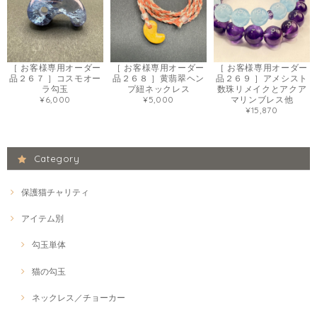
［ お客様専用オーダー
［ お客様専用オーダー
［ お客様専用オーダー
品２６７ ］コスモオー
品２６８ ］黄翡翠ヘン
品２６９ ］アメシスト
ラ勾玉
プ紐ネックレス
数珠リメイクとアクア
¥6,000
¥5,000
マリンブレス他
¥15,870
Category
保護猫チャリティ
アイテム別
勾玉単体
猫の勾玉
ネックレス／チョーカー