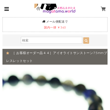
メール便配送で
国内一律 ￥363
［ お客様オーダー品４４］アイオライトサンストーン7.5mmブ
レスレットセット