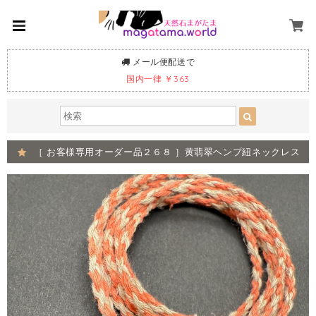
メール便配送で
国内一律 ￥363
［ お客様専用オーダー品２６８ ］黄翡翠ヘンプ紐ネックレス