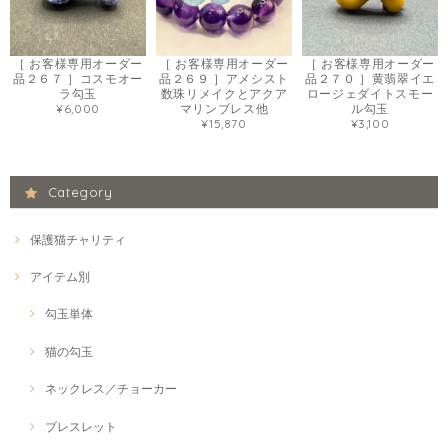
［ お客様専用オーダー
［ お客様専用オーダー
［ お客様専用オーダー
品２６７ ］コスモオー
品２６９ ］アメシスト
品２７０ ］黄翡翠イエ
ラ勾玉
数珠リメイクとアクア
ロージェダイトスモー
¥6,000
マリンブレス他
ル勾玉
¥15,870
¥3,100
Category
保護猫チャリティ
アイテム別
勾玉単体
猫の勾玉
ネックレス／チョーカー
ブレスレット