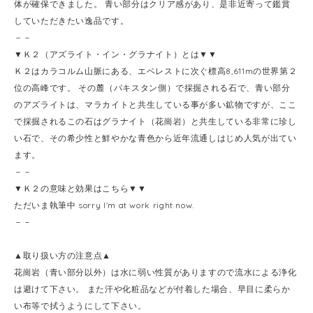
体が確保できました。 青い部分はクリア感があり、是非近寄って鑑賞
していただきたい逸品です。
－－
▼Ｋ２（アズライト・イン・グラナイト）とは▼▼
Ｋ２はカラコルム山脈にある、エベレストに次ぐ標高8,611mの世界第２
位の高峰です。 その麓（パキスタン側）で採掘される石で、青い部分
のアズライトは、マラカイトと共生している事が多い鉱物ですが、ここ
で採掘されるこの石はグラナイト（花崗岩）と共生している非常に珍し
い石で、その希少性と鮮やかな青色から近年流通しはじめ人気が出てい
ます。
－－
▼Ｋ２の意味と効果はこちら▼▼
ただいま執筆中 sorry I'm at work right now.
－－
▲取り扱い方の注意点▲
花崗岩（青い部分以外）は水に弱い性質がありますので流水による浄化
は避けて下さい。 また汗や化粧品などが付着した場合、早目に柔らか
い布等で拭うようにして下さい。