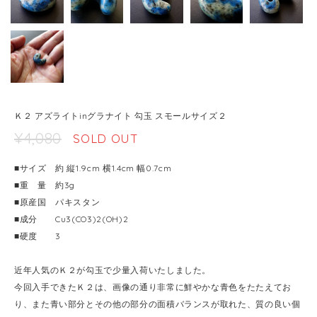
Ｋ２ アズライトinグラナイト 勾玉 スモールサイズ２
¥4,080
SOLD OUT
■サイズ 約 縦1.9cm 横1.4cm 幅0.7cm
■重 量 約3g
■原産国 パキスタン
■成分 Cu3(CO3)2(OH)2
■硬度 3
近年人気のＫ２が勾玉で少量入荷いたしました。
今回入手できたＫ２は、画像の通り非常に鮮やかな青色をたたえてお
り、また青い部分とその他の部分の面積バランスが取れた、質の良い個