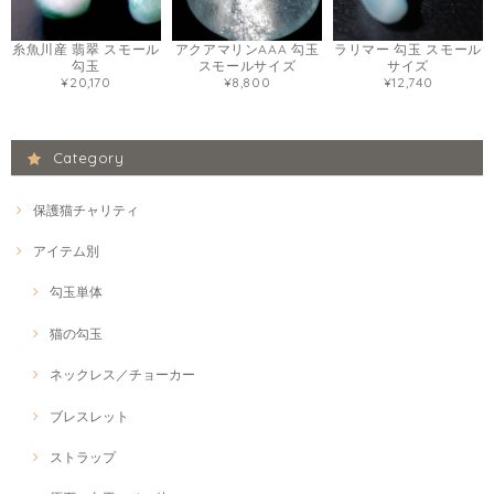
糸魚川産 翡翠 スモール
アクアマリンAAA 勾玉
ラリマー 勾玉 スモール
勾玉
スモールサイズ
サイズ
¥20,170
¥8,800
¥12,740
Category
保護猫チャリティ
アイテム別
勾玉単体
猫の勾玉
ネックレス／チョーカー
ブレスレット
ストラップ