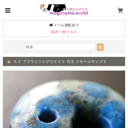
メール便配送で
国内一律 ￥363
Ｋ２ アズライトinグラナイト 勾玉 スモールサイズ２