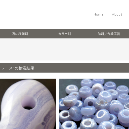
Home
About
石の種類別
カラー別
診断／作業工賃
ーレース"の検索結果