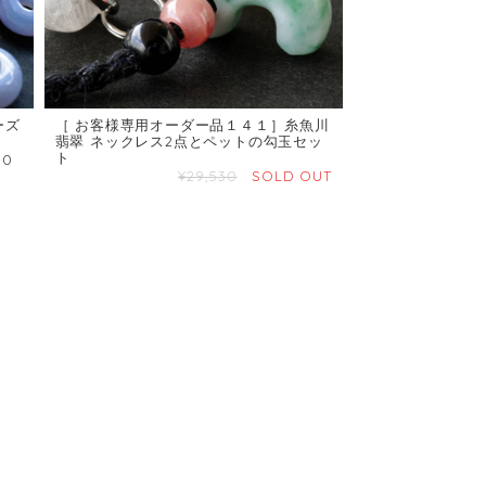
ーズ
［ お客様専用オーダー品１４１］糸魚川
翡翠 ネックレス2点とペットの勾玉セッ
ト
50
¥29,530
SOLD OUT