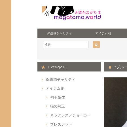
保護猫チャリティ
アイテム別
Category
"ブル
保護猫チャリティ
アイテム別
勾玉単体
猫の勾玉
ネックレス／チョーカー
ブレスレット