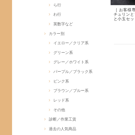
ら行
［ お客様
チュリンと
わ行
と小玉セッ
英数字など
カラー別
イエロー／クリア系
グリーン系
グレー／ホワイト系
パープル／ブラック系
ピンク系
ブラウン／ブルー系
レッド系
その他
診断／作業工賃
過去の人気商品