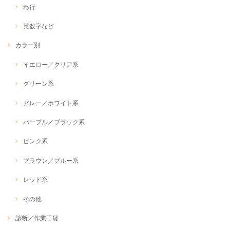
わ行
英数字など
カラー別
イエロー／クリア系
グリーン系
グレー／ホワイト系
パープル／ブラック系
ピンク系
ブラウン／ブルー系
レッド系
その他
診断／作業工賃