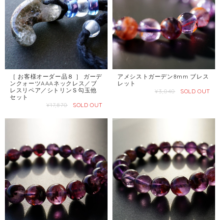
［ お客様オーダー品８ ］ ガーデ
アメシストガーデン8mm ブレス
ンクォーツAAAネックレス／ブ
レット
レスリペア／シトリンＳ勾玉他
¥3,040
SOLD OUT
セット
¥17,870
SOLD OUT