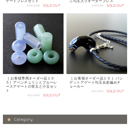
ゲートブレスセット
ニ勾玉入りオーダーブレス
¥10,268
SOLD OUT
¥3,540
SOLD OUT
［ お客様専用オーダー品１０
［ お客様オーダー品１０ ］バン
５］アベンチュリンとブルーレ
デットアゲート勾玉合皮編みチ
ースアゲートの管玉と小玉セッ
ョーカー
ト
¥5,700
SOLD OUT
¥2,980
SOLD OUT
Category