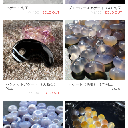
アゲート 勾玉
ブルーレースアゲート AAA 勾玉
¥4,400
SOLD OUT
¥6,120
SOLD OUT
バンデットアゲート （天眼石）
アゲート（瑪瑙） ミニ勾玉
勾玉
¥620
¥5,100
SOLD OUT