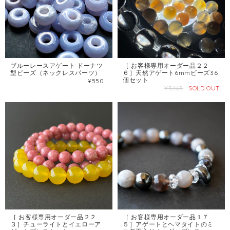
ブルーレースアゲート ドーナツ
［ お客様専用オーダー品２２
型ビーズ（ネックレスパーツ）
６］天然アゲート6mmビーズ36
個セット
¥550
¥3,168
SOLD OUT
［ お客様専用オーダー品２２
［ お客様専用オーダー品１７
３］チューライトとイエローア
５］アゲートとヘマタイトのミ